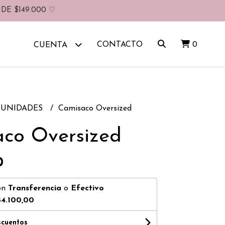
DE $149.000 ♡
CONTACTO
0
CUENTA
UNIDADES
Camisaco Oversized
co Oversized
0
on
Transferencia
o
Efectivo
44.100,00
scuentos