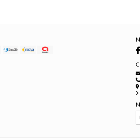
N
C
N